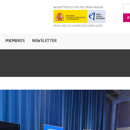
Ayuda PTR2022-001302 financiada por:
MICIU/AEI/10.13039/501100011033
MIEMBROS
NEWSLETTER