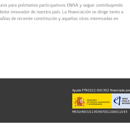
uros para préstamos participativos ENISA y seguir contribuyendo
edor innovador de nuestro país. La financiación se dirige tanto a
ñías de reciente constitución y aquellas otras interesadas en
Ayuda PTR2022-001302 financiada por
MICIU/AEI/10.13039/501100011033