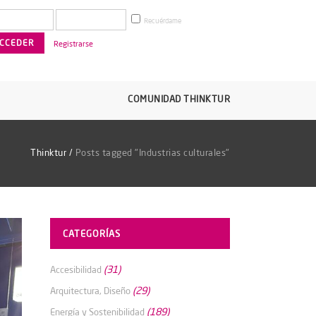
Recuérdame
Registrarse
COMUNIDAD THINKTUR
Thinktur
/
Posts tagged "Industrias culturales"
CATEGORÍAS
(31)
Accesibilidad
(29)
Arquitectura, Diseño
(189)
Energía y Sostenibilidad