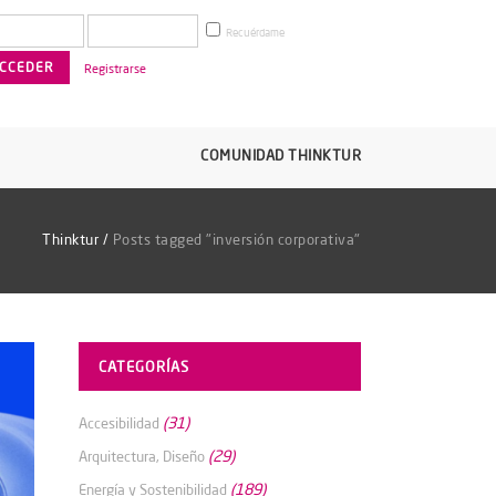
Recuérdame
Registrarse
COMUNIDAD THINKTUR
Thinktur
/
Posts tagged "inversión corporativa"
CATEGORÍAS
(31)
Accesibilidad
(29)
Arquitectura, Diseño
(189)
Energía y Sostenibilidad