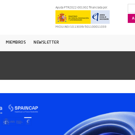
Ayuda PTR2022-001302 financiada por:
MICIU/AEI/10.13039/501100011033
MIEMBROS
NEWSLETTER