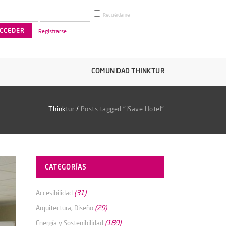
Recuérdame
Registrarse
COMUNIDAD THINKTUR
Thinktur
/
Posts tagged "iSave Hotel"
CATEGORÍAS
(31)
Accesibilidad
(29)
Arquitectura, Diseño
(189)
Energía y Sostenibilidad