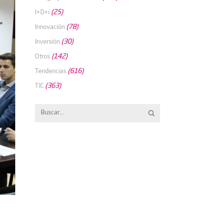
(25)
I+D+i
(78)
Innovación
(30)
Inversión
(142)
Otros
(616)
Tendencias
(363)
TIC