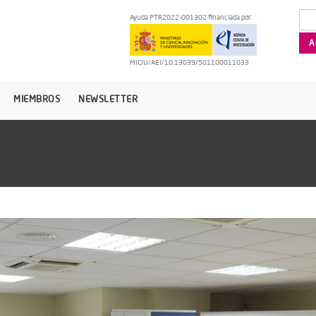
Ayuda PTR2022-001302 financiada por:
MICIU/AEI/10.13039/501100011033
MIEMBROS
NEWSLETTER