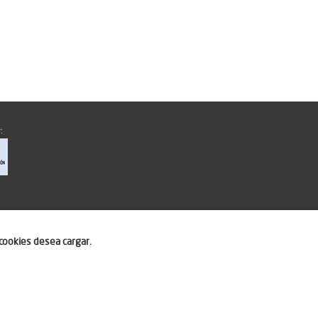
:
cookies desea cargar.
ero.com