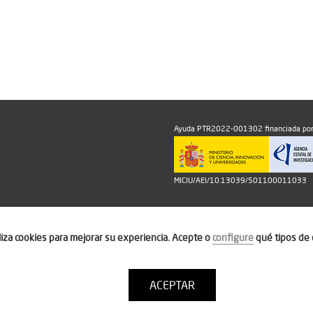
Ayuda PTR2022-001302 financiada por
MICIU/AEI/10.13039/501100011033
iliza cookies para mejorar su experiencia. Acepte o
configure
qué tipos de 
ACEPTAR
Política de cookies
Condiciones de uso
Contacto: thinktur@ithotel