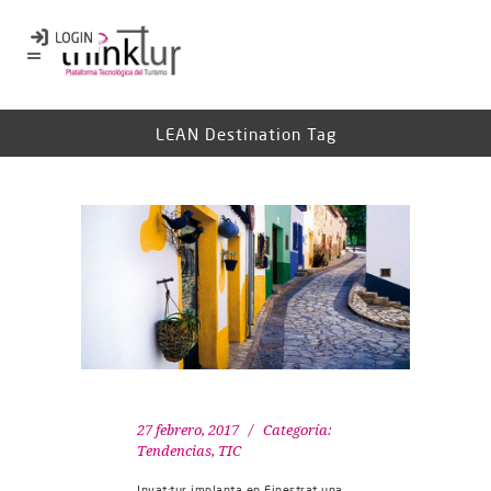
LEAN Destination Tag
27 febrero, 2017
Categoría:
Tendencias
,
TIC
Invat·tur implanta en Finestrat una