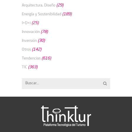
(29)
Arquitectura, Diseño
(189)
Energía y Sostenibilidad
(25)
I+D+i
(78)
Innovación
(30)
Inversión
(142)
Otros
(616)
Tendencias
(363)
TIC