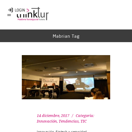
Mabrian Tag
14 diciembre, 2017
Categoría:
Innovación
,
Tendencias
,
TIC
Innovación, Fintech y seguridad