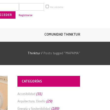
Recuérdame
Registrarse
COMUNIDAD THINKTUR
Thinktur
/
Posts tagged "MAPAMA"
CATEGORÍAS
(31)
Accesibilidad
(29)
Arquitectura, Diseño
(189)
Energía y Sostenibilidad