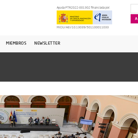
Ayuda PTR2022-001302 financiada por:
MICIU/AEI/10.13039/501100011033
MIEMBROS
NEWSLETTER