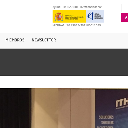
Ayuda PTR2022-001302 financiada por:
MICIU/AEI/10.13039/501100011033
MIEMBROS
NEWSLETTER