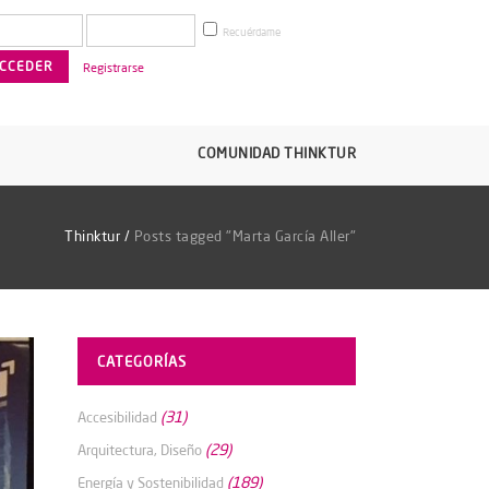
Recuérdame
Registrarse
COMUNIDAD THINKTUR
Thinktur
/
Posts tagged "Marta García Aller"
CATEGORÍAS
(31)
Accesibilidad
(29)
Arquitectura, Diseño
(189)
Energía y Sostenibilidad