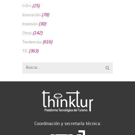
(25)
I+D+i
(78)
Innovación
(30)
Inversión
(142)
Otros
(616)
Tendencias
(363)
TIC
Coordinación y secretaría técnica: