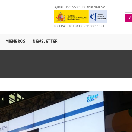
Ayuda PTR2022-001302 financiada por:
MICIU/AEI/10.13039/501100011033
MIEMBROS
NEWSLETTER