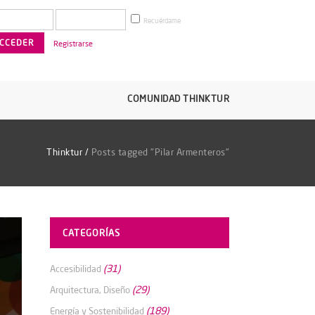
Recuérdame
Registrarse
COMUNIDAD THINKTUR
Thinktur
/
Posts tagged "Pilar Armenteros"
CATEGORÍAS
(31)
Accesibilidad
(29)
Arquitectura, Diseño
(189)
Energía y Sostenibilidad