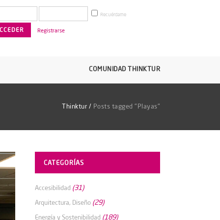
Recuérdame
Registrarse
COMUNIDAD THINKTUR
Thinktur
/
Posts tagged "Playas"
CATEGORÍAS
(31)
Accesibilidad
(29)
Arquitectura, Diseño
(189)
Energía y Sostenibilidad