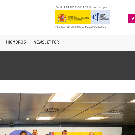
Ayuda PTR2022-001302 financiada por:
MICIU/AEI/10.13039/501100011033
MIEMBROS
NEWSLETTER