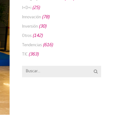
(25)
I+D+i
(78)
Innovación
(30)
Inversión
(142)
Otros
(616)
Tendencias
(363)
TIC