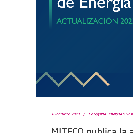
16 octubre, 2024
Categoría:
Energía y Sos
MITECO publica la a