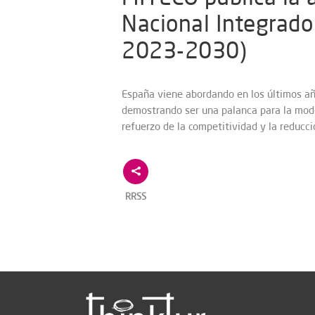
Nacional Integrado
2023-2030)
España viene abordando en los últimos añ
demostrando ser una palanca para la moder
refuerzo de la competitividad y la reducc
RRSS