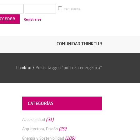
Recuérdame
Registrarse
COMUNIDAD THINKTUR
Thinktur
/
Posts tagged "pobreza energética"
CATEGORÍAS
(31)
Accesibilidad
(29)
Arquitectura, Diseño
(189)
Energía y Sostenibilidad