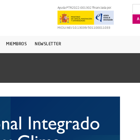
Ayuda PTR2022-001302 financiada por:
MICIU/AEI/10.13039/501100011033
MIEMBROS
NEWSLETTER