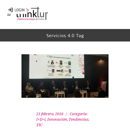
Servicios 4.0 Tag
21 febrero, 2018
Categoría:
I+D+i
,
Innovación
,
Tendencias
,
TIC