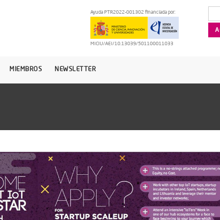
Ayuda PTR2022-001302 financiada por:
MICIU/AEI/10.13039/501100011033
MIEMBROS
NEWSLETTER