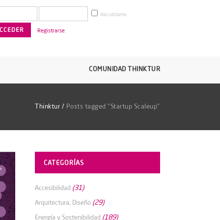
Recuérdame
Registrarse
COMUNIDAD THINKTUR
Thinktur
/
Posts tagged "Startup Scaleup"
CATEGORÍAS
(31)
Accesibilidad
(29)
Arquitectura, Diseño
(189)
Energía y Sostenibilidad