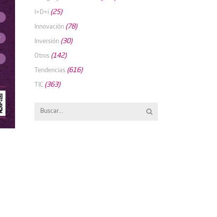
(25)
I+D+i
(78)
Innovación
(30)
Inversión
(142)
Otros
(616)
Tendencias
(363)
TIC