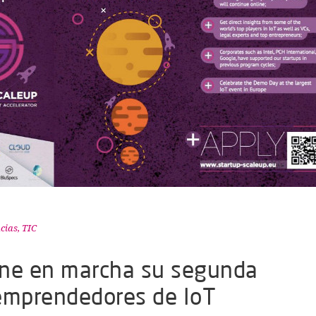
cias
,
TIC
one en marcha su segunda
 emprendedores de IoT