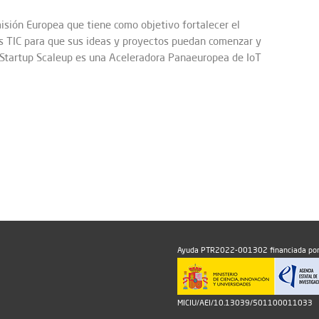
misión Europea que tiene como objetivo fortalecer el
s TIC para que sus ideas y proyectos puedan comenzar y
. Startup Scaleup es una Aceleradora Panaeuropea de IoT
Ayuda PTR2022-001302 financiada por
MICIU/AEI/10.13039/501100011033