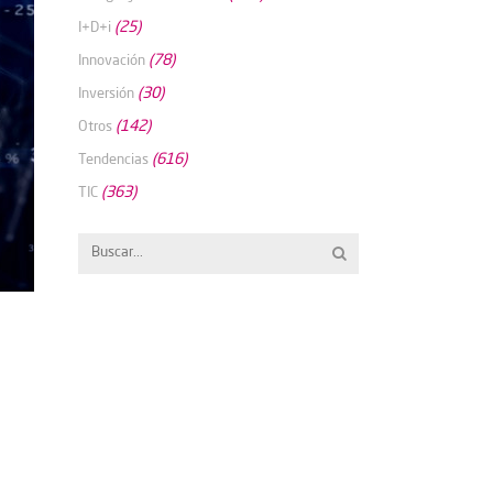
(25)
I+D+i
(78)
Innovación
(30)
Inversión
(142)
Otros
(616)
Tendencias
(363)
TIC