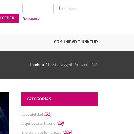
Recuérdame
Registrarse
COMUNIDAD THINKTUR
Thinktur
/
Posts tagged "Subvención"
CATEGORÍAS
(31)
Accesibilidad
(29)
Arquitectura, Diseño
(189)
Energía y Sostenibilidad