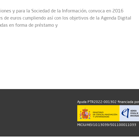
iones y para la Sociedad de la Información, convoca en 2016
 de euros cumpliendo así con los objetivos de la Agenda Digital
udas en forma de préstamo y
Ayuda PTR2022-001302 financiada por
MICIU/AEI/10.13039/501100011033