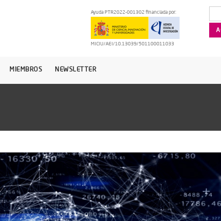
Ayuda PTR2022-001302 financiada por:
MICIU/AEI/10.13039/501100011033
MIEMBROS
NEWSLETTER