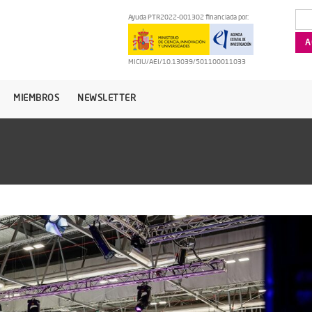
Ayuda PTR2022-001302 financiada por:
MICIU/AEI/10.13039/501100011033
MIEMBROS
NEWSLETTER