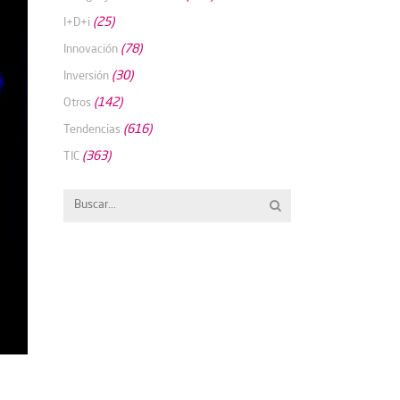
(25)
I+D+i
(78)
Innovación
(30)
Inversión
(142)
Otros
(616)
Tendencias
(363)
TIC