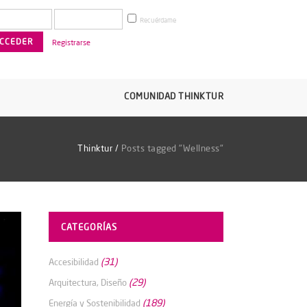
Recuérdame
Registrarse
COMUNIDAD THINKTUR
Thinktur
/
Posts tagged "Wellness"
CATEGORÍAS
(31)
Accesibilidad
(29)
Arquitectura, Diseño
(189)
Energía y Sostenibilidad