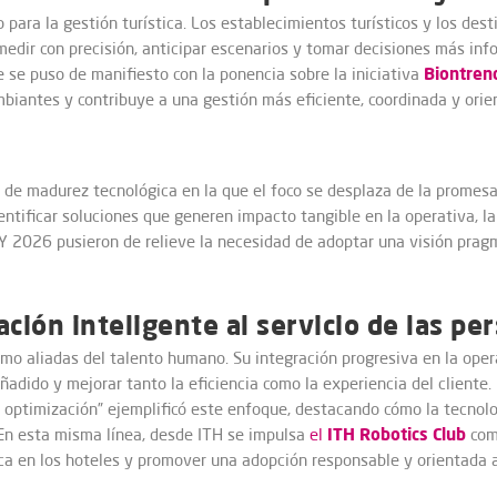
vo para la gestión turística. Los establecimientos turísticos y los de
edir con precisión, anticipar escenarios y tomar decisiones más info
Biontren
e se puso de manifiesto con la ponencia sobre la iniciativa
iantes y contribuye a una gestión más eficiente, coordinada y orie
e de madurez tecnológica en la que el foco se desplaza de la promesa a
entificar soluciones que generen impacto tangible en la operativa, la 
 2026 pusieron de relieve la necesidad de adoptar una visión pragm
ción inteligente al servicio de las pe
mo aliadas del talento humano. Su integración progresiva en la opera
ñadido y mejorar tanto la eficiencia como la experiencia del cliente.
 optimización” ejemplificó este enfoque, destacando cómo la tecno
ITH Robotics Club
o. En esta misma línea, desde ITH se impulsa
el
como
ica en los hoteles y promover una adopción responsable y orientada a