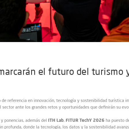
arcarán el futuro del turismo y
o de referencia en innovación, tecnología y sostenibilidad turística i
al sector ante los grandes retos y oportunidades que definirán su evo
ITH Lab
FITUR TechY 2026
e y ponencias, además del
,
ha puesto de
 profunda, donde la tecnología, los datos y la sostenibilidad avan