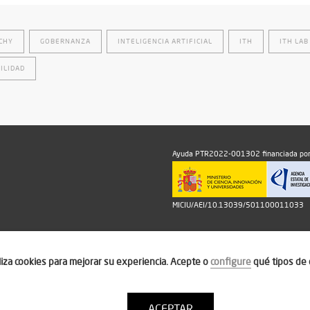
CHY
GOBERNANZA
INTELIGENCIA ARTIFICIAL
ITH
ITH LAB
ILIDAD
Ayuda PTR2022-001302 financiada por
MICIU/AEI/10.13039/501100011033
iliza cookies para mejorar su experiencia. Acepte o
configure
qué tipos de 
ACEPTAR