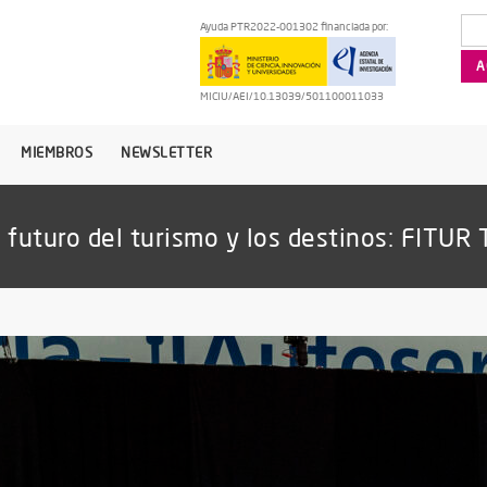
Ayuda PTR2022-001302 financiada por:
MICIU/AEI/10.13039/501100011033
MIEMBROS
NEWSLETTER
 futuro del turismo y los destinos: FITUR