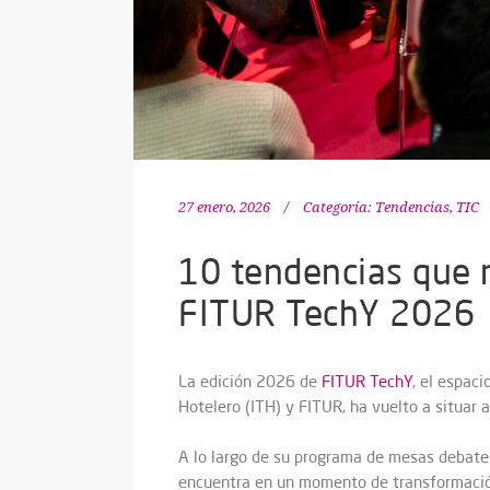
27 enero, 2026
Categoría:
Tendencias
,
TIC
10 tendencias que m
FITUR TechY 2026
La edición 2026 de
FITUR TechY
, el espaci
Hotelero (ITH) y FITUR, ha vuelto a situar 
A lo largo de su programa de mesas debat
encuentra en un momento de transformación