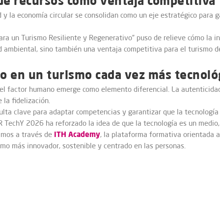
de recursos como ventaja competitiva
d y la economía circular se consolidan como un eje estratégico para ga
ra un Turismo Resiliente y Regenerativo” puso de relieve cómo la in
d ambiental, sino también una ventaja competitiva para el turismo de
no en un turismo cada vez más tecnoló
 el factor humano emerge como elemento diferencial. La autenticidad,
 la fidelización.
ulta clave para adaptar competencias y garantizar que la tecnología 
 TechY 2026 ha reforzado la idea de que la tecnología es un medio, 
ITH Academy
amos a través de
, la plataforma formativa orientada a
ismo más innovador, sostenible y centrado en las personas.