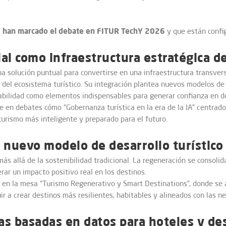
e han marcado el debate en FITUR TechY 2026
y que están config
cial como infraestructura estratégica d
 una solución puntual para convertirse en una infraestructura transve
ad del ecosistema turístico. Su integración plantea nuevos modelos d
sabilidad como elementos indispensables para generar confianza en de
e en debates cómo “Gobernanza turística en la era de la IA” centrado
turismo más inteligente y preparado para el futuro.
 nuevo modelo de desarrollo turístico
ás allá de la sostenibilidad tradicional. La regeneración se consoli
erar un impacto positivo real en los destinos.
en la mesa “Turismo Regenerativo y Smart Destinations”, donde se a
ir a crear destinos más resilientes, habitables y alineados con las n
cas basadas en datos para hoteles y de