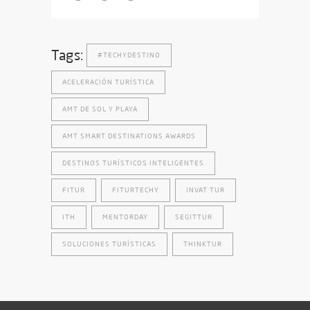
Tags:
#TECHYDESTINO
ACELERACIÓN TURÍSTICA
AMT DE SOL Y PLAYA
AMT SMART DESTINATIONS AWARDS
DESTINOS TURÍSTICOS INTELIGENTES
FITUR
FITURTECHY
INVAT·TUR
ITH
MENTORDAY
SEGITTUR
SOLUCIONES TURÍSTICAS
THINKTUR