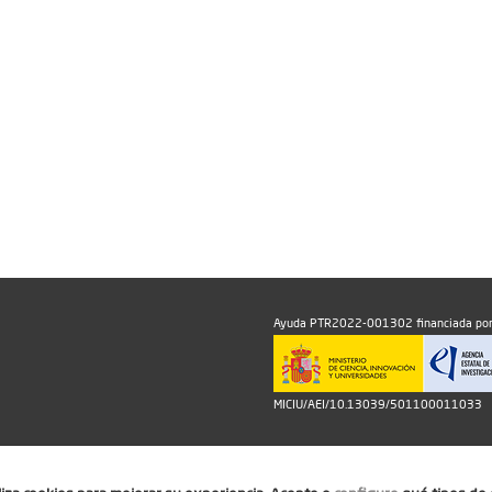
Ayuda PTR2022-001302 financiada por
MICIU/AEI/10.13039/501100011033