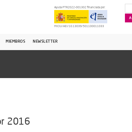
Ayuda PTR2022-001302 financiada por:
MICIU/AEI/10.13039/501100011033
MIEMBROS
NEWSLETTER
or 2016