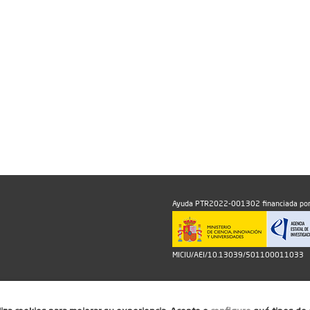
Ayuda PTR2022-001302 financiada por
MICIU/AEI/10.13039/501100011033