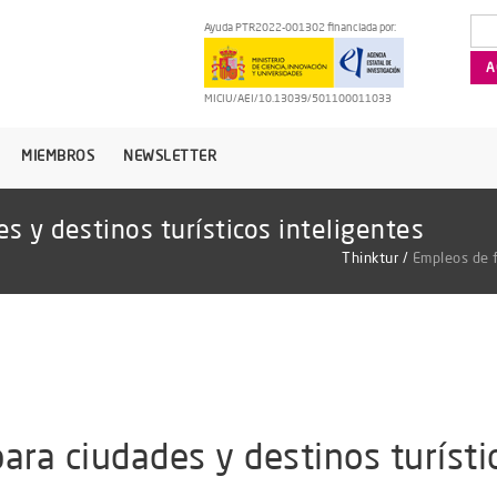
Ayuda PTR2022-001302 financiada por:
MICIU/AEI/10.13039/501100011033
MIEMBROS
NEWSLETTER
s y destinos turísticos inteligentes
Thinktur
/
Empleos de f
ara ciudades y destinos turísti