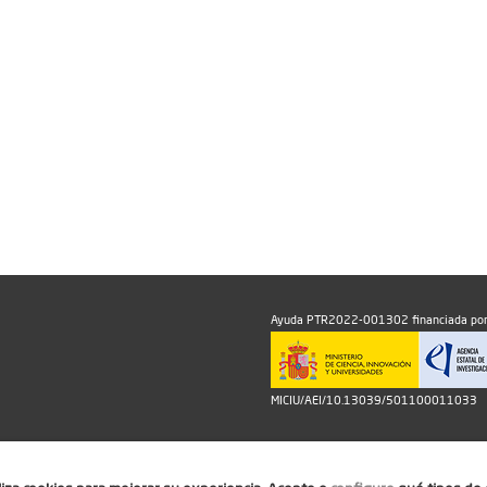
Ayuda PTR2022-001302 financiada por
MICIU/AEI/10.13039/501100011033