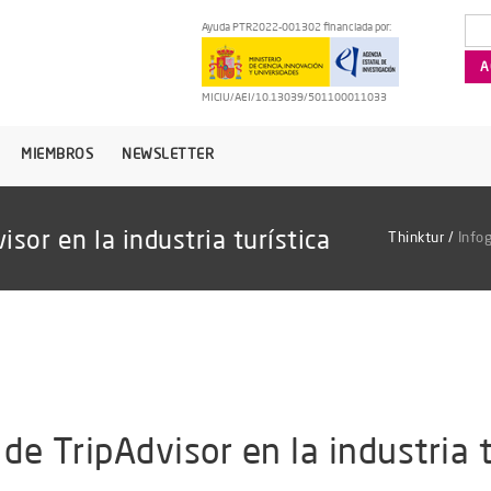
Ayuda PTR2022-001302 financiada por:
MICIU/AEI/10.13039/501100011033
MIEMBROS
NEWSLETTER
isor en la industria turística
Thinktur
/
Infog
 de TripAdvisor en la industria t