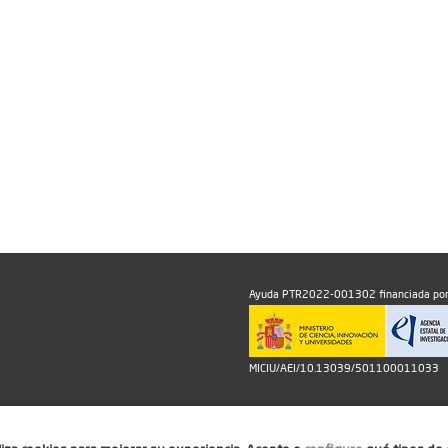
Ayuda PTR2022-001302 financiada por
MICIU/AEI/10.13039/501100011033