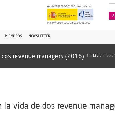
Ayuda PTR2022-001302 financiada por:
MICIU/AEI/10.13039/501100011033
MIEMBROS
NEWSLETTER
 de dos revenue managers (2016)
Thinktur
/
Infogra
en la vida de dos revenue mana