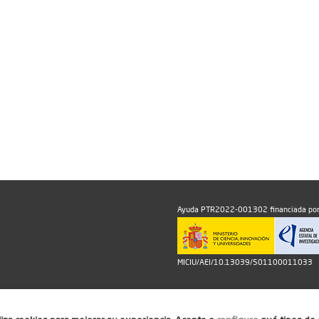
Ayuda PTR2022-001302 financiada por
MICIU/AEI/10.13039/501100011033