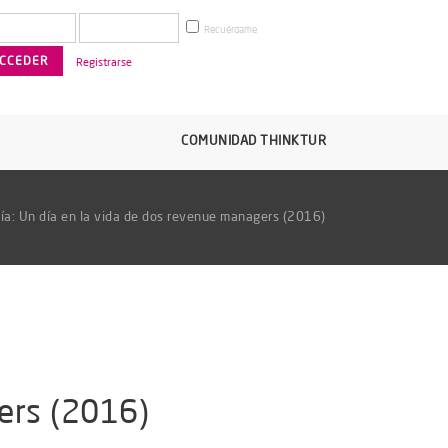
Recuérdame
Registrarse
COMUNIDAD THINKTUR
fía: Un día en la vida de dos revenue managers (2016)
gers (2016)