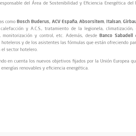
 responsable del Área de Sostenibilidad y Eficiencia Energética del
Bosch Buderus,
ACV España
Absorsitem
Italsan
Girba
sas como
,
,
,
alefacción y A.C.S., tratamiento de la legionela, climatización, 
Banco Sabadell
a, monitorización y control, etc. Además, desde
e
 hoteleros y de los asistentes las fórmulas que están ofreciendo par
 el sector hotelero.
endo en cuenta los nuevos objetivos fijados por la Unión Europea q
energías renovables y eficiencia energética.