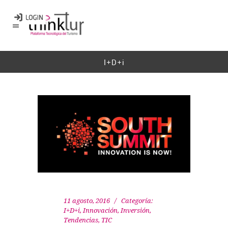
I+D+i
11 agosto, 2016
Categoría:
I+D+i
,
Innovación
,
Inversión
,
Tendencias
,
TIC