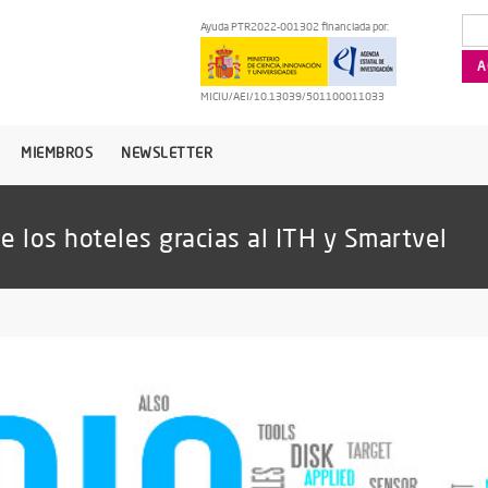
Ayuda PTR2022-001302 financiada por:
MICIU/AEI/10.13039/501100011033
MIEMBROS
NEWSLETTER
de los hoteles gracias al ITH y Smartvel