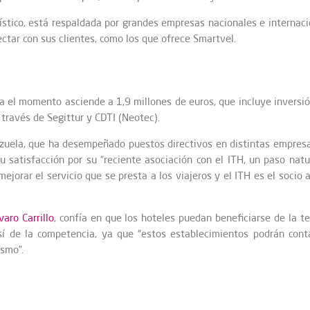
rístico, está respaldada por grandes empresas nacionales e interna
ctar con sus clientes, como los que ofrece Smartvel.
 el momento asciende a 1,9 millones de euros, que incluye inversión
través de Segittur y CDTI (Neotec).
nzuela, que ha desempeñado puestos directivos en distintas empresas
u satisfacción por su “reciente asociación con el ITH, un paso nat
mejorar el servicio que se presta a los viajeros y el ITH es el socio 
varo Carrillo
, confía en que los hoteles puedan beneficiarse de la t
sí de la competencia, ya que “estos establecimientos podrán cont
ismo”.