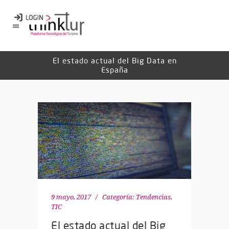
El estado actual del Big Data en
España
9 mayo, 2017
Categoría:
Tendencias
,
TIC
El estado actual del Big