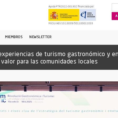
Ayuda PTR2022-001302 financiada por:
MICIU/AEI/10.13039/501100011033
MIEMBROS
NEWSLETTER
 experiencias de turismo gastronómico y 
 valor para las comunidades locales