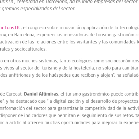
risTIC, celebrada en Barcelona, ha reunido empresas del sector t
y gremios especializados del sector.
m TurisTIC
, el congreso sobre innovación y aplicación de la tecnologí
 hoy, en Barcelona, experiencias innovadoras de turismo gastronómi
activación de las relaciones entre los visitantes y las comunidades l
rales y socioculturales.
do en otros muchos sistemas, tanto ecológicos como socioeconómicos,
vivos al sector del turismo y de la hostelería, no solo para cambia
ades anfitrionas y de los huéspedes que reciben y alojan”, ha señala
Daniel
Altimiras
 de Eurecat,
, el turismo gastronómico puede contribu
te”, y ha destacado que “la digitalización y el desarrollo de proyect
sformación del sector para garantizar la competitividad de la activ
a disponer de indicadores que permitan el seguimiento de sus retos, 
ncia artificial ofrecen muchas oportunidades para mejorar la experie