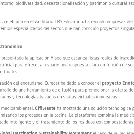
torno, biodiversidad, desestacionalización y patrimonio cultural aso
, celebrada en el Auditorio TBS Education, ha reunido empresas del s
gremios especializados del sector, que han conocido proyectos singul
stronómico
a presentado la aplicación Aisee que escanea listas reales de ingredi
rtificial para ofrecer al usuario una respuesta clara en función de su 
ulturales.
proyecto
Enot
lización del enoturismo, Eurecat ha dado a conocer el
sarrollo de una herramienta de difusión para promocionar la oferta de
ados y tecnologías basadas en visitas virtuales inmersivas.
Effiwaste
ad medioambiental,
ha mostrado una solución tecnológica pa
mizando los procesos en la cocina. La plataforma combina la medició
tado inteligente y el tratamiento de los residuos con compostadoras
Global Destination Sustainability Movement
el caso de la iniciat