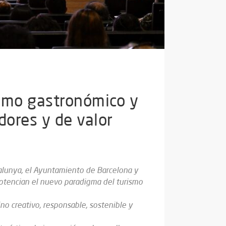
ismo gastronómico y
ores y de valor
talunya, el Ayuntamiento de Barcelona y
otencian el nuevo paradigma del turismo
no creativo, responsable, sostenible y