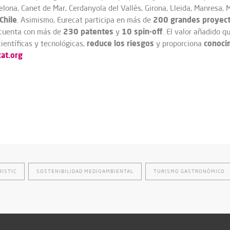
elona, Canet de Mar, Cerdanyola del Vallès, Girona, Lleida, Manresa,
Chile
200 grandes proyect
. Asimismo, Eurecat participa en más de
230 patentes
10 spin-off
y cuenta con más de
y
. El valor añadido 
reduce los riesgos
conoci
ientíficas y tecnológicas,
y proporciona
at.org
ISTIC
SOSTENIBILIDAD MEDIOAMBIENTAL
TURISMO GASTRONÓMICO