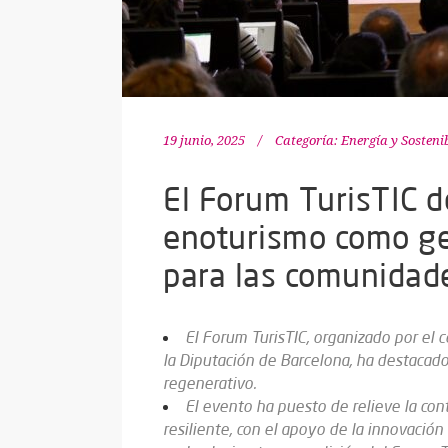
19 junio, 2025
Categoría:
Energía y Sosteni
El Forum TurisTIC d
enoturismo como ge
para las comunidade
El Forum TurisTIC, organizado por el 
la Diputación de Barcelona, ha destacad
regenerativo.
El evento ha puesto de relieve la con
resiliente, con el apoyo de la innovación