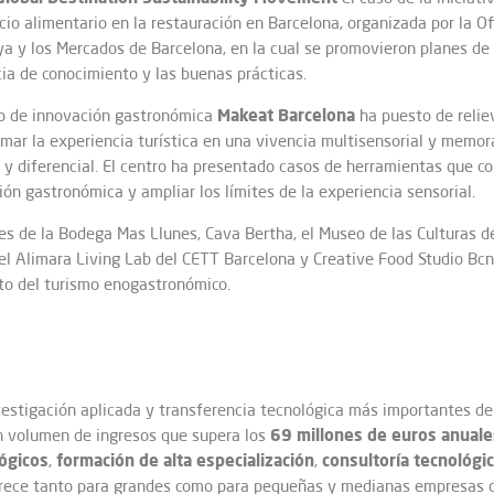
cio alimentario en la restauración en Barcelona, organizada por la O
nya y los Mercados de Barcelona, en la cual se promovieron planes de
ia de conocimiento y las buenas prácticas.
Makeat Barcelona
tro de innovación gastronómica
ha puesto de relie
mar la experiencia turística en una vivencia multisensorial y memora
y diferencial. El centro ha presentado casos de herramientas que com
ión gastronómica y ampliar los límites de la experiencia sensorial.
s de la Bodega Mas Llunes, Cava Bertha, el Museo de las Culturas del 
l Alimara Living Lab del CETT Barcelona y Creative Food Studio Bcn,
ito del turismo enogastronómico.
vestigación aplicada y transferencia tecnológica más importantes del
69 millones de euros anuale
 volumen de ingresos que supera los
lógicos
formación de alta especialización
consultoría tecnológi
,
,
ofrece tanto para grandes como para pequeñas y medianas empresas d