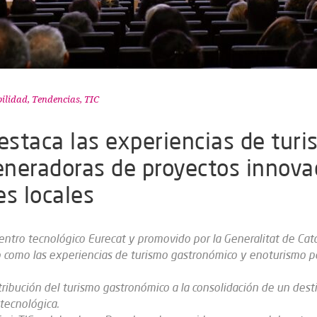
bilidad
,
Tendencias
,
TIC
estaca las experiencias de tur
neradoras de proyectos innovad
s locales
centro tecnológico Eurecat y promovido por la Generalitat de Ca
o como las experiencias de turismo gastronómico y enoturismo p
tribución del turismo gastronómico a la consolidación de un desti
 tecnológica.