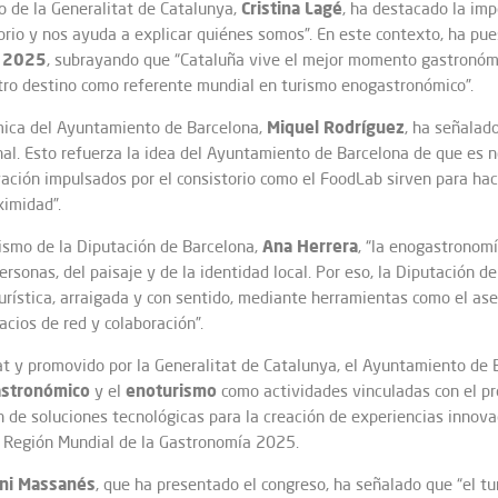
Cristina
Lagé
mo de la Generalitat de Catalunya,
, ha destacado la im
torio y nos ayuda a explicar quiénes somos”. En este contexto, ha pue
a 2025
, subrayando que “Cataluña vive el mejor momento gastronómic
stro destino como referente mundial en turismo enogastronómico”.
Miquel
Rodríguez
mica del Ayuntamiento de Barcelona,
, ha señalad
nal. Esto refuerza la idea del Ayuntamiento de Barcelona de que es 
ación impulsados por el consistorio como el FoodLab sirven para hac
ximidad”.
Ana
Herrera
ismo de la Diputación de Barcelona,
, “la enogastronom
ersonas, del paisaje y de la identidad local. Por eso, la Diputación 
urística, arraigada y con sentido, mediante herramientas como el ase
acios de red y colaboración”.
at y promovido por la Generalitat de Catalunya, el Ayuntamiento de B
astronómico
enoturismo
y el
como actividades vinculadas con el prod
ón de soluciones tecnológicas para la creación de experiencias inno
de Región Mundial de la Gastronomía 2025.
ni Massanés
, que ha presentado el congreso, ha señalado que “el 