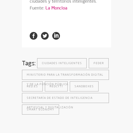
ciudades y territorios inteligentes.
Fuente:
La Moncloa
Tags:
CIUDADES INTELIGENTES
FEDER
MINISTERIO PARA LA TRANSFORMACIÓN DIGITAL
Y DE LA FUNCIÓN PÚBLICA
RED.ES
REDCYTI
SANDBOXES
SECRETARÍA DE ESTADO DE INTELIGENCIA
ARTIFICIAL Y DIGITALIZACIÓN
SMART ECONOMY