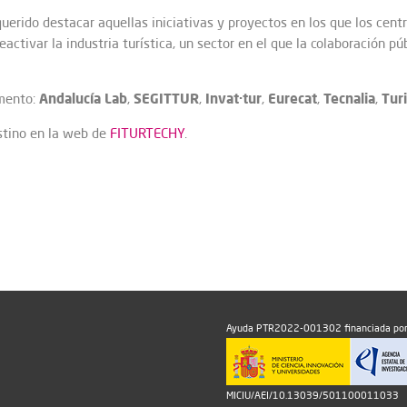
uerido destacar aquellas iniciativas y proyectos en los que los centro
reactivar la industria turística, un sector en el que la colaboración 
Andalucía Lab
SEGITTUR
Invat·tur
Eurecat
Tecnalia
Tur
umento:
,
,
,
,
,
stino en la web de
FITURTECHY
.
Ayuda PTR2022-001302 financiada por
MICIU/AEI/10.13039/501100011033