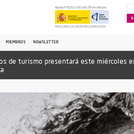
Ayuda PTR2022-001302 financiada por:
MICIU/AEI/10.13039/501100011033
MIEMBROS
NEWSLETTER
cos de turismo presentará este miércoles
ca