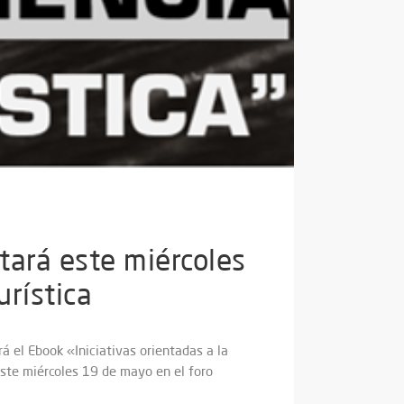
tará este miércoles
rística
rá el Ebook «Iniciativas orientadas a la
este miércoles 19 de mayo en el foro