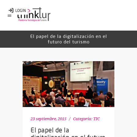
El papel de la digitalización en el
futuro del turismo
23 septiembre, 2015
Categoría:
TIC
El papel de la