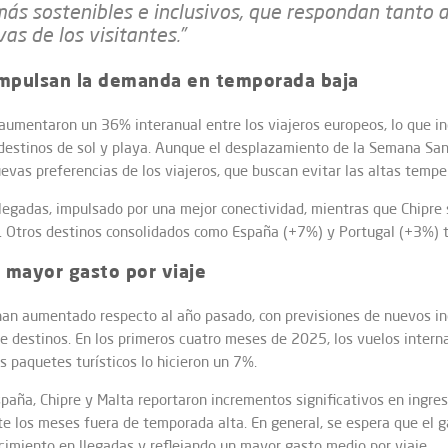
más sostenibles e inclusivos, que respondan tanto a
as de los visitantes.”
 impulsan la demanda en temporada baja
umentaron un 36% interanual entre los viajeros europeos, lo que in
estinos de sol y playa. Aunque el desplazamiento de la Semana Santa
evas preferencias de los viajeros, que buscan evitar las altas tempe
legadas, impulsado por una mejor conectividad, mientras que Chipre 
o. Otros destinos consolidados como España (+7%) y Portugal (+3%) 
n mayor gasto por viaje
 han aumentado respecto al año pasado, con previsiones de nuevos i
 de destinos. En los primeros cuatro meses de 2025, los vuelos intern
 paquetes turísticos lo hicieron un 7%.
paña, Chipre y Malta reportaron incrementos significativos en ingre
e los meses fuera de temporada alta. En general, se espera que el 
imiento en llegadas y reflejando un mayor gasto medio por viaje.