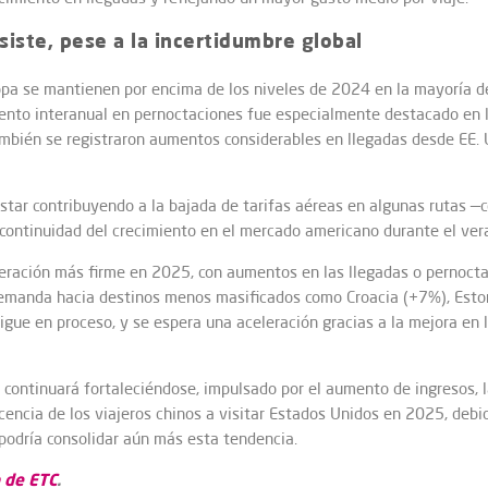
esiste, pese a la incertidumbre global
pa se mantienen por encima de los niveles de 2024 en la mayoría de 
iento interanual en pernoctaciones fue especialmente destacado en 
mbién se registraron aumentos considerables en llegadas desde EE. 
star contribuyendo a la bajada de tarifas aéreas en algunas rutas —
a continuidad del crecimiento en el mercado americano durante el ver
eración más firme en 2025, con aumentos en las llegadas o pernocta
 demanda hacia destinos menos masificados como Croacia (+7%), Est
igue en proceso, y se espera una aceleración gracias a la mejora en 
a continuará fortaleciéndose, impulsado por el aumento de ingresos, 
icencia de los viajeros chinos a visitar Estados Unidos en 2025, debi
podría consolidar aún más esta tendencia.
 de ETC
.