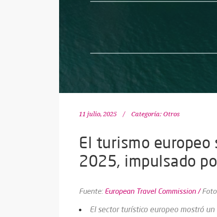
11 julio, 2025
Categoría:
Otros
El turismo europeo 
2025, impulsado por
Fuente:
European Travel Commission /
Foto
El sector turístico europeo mostró 