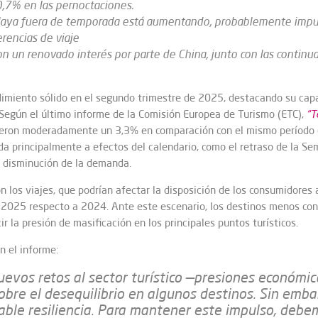
0,7% en las pernoctaciones.
laya fuera de temporada está aumentando, probablemente impul
rencias de viaje
 un renovado interés por parte de China, junto con las continu
dimiento sólido en el segundo trimestre de 2025, destacando su capac
 Según el último informe de la Comisión Europea de Turismo (ETC),
“T
ecieron moderadamente un 3,3% en comparación con el mismo período
ida principalmente a efectos del calendario, como el retraso de la Se
a disminución de la demanda.
n los viajes, que podrían afectar la disposición de los consumidores a
 2025 respecto a 2024. Ante este escenario, los destinos menos con
 la presión de masificación en los principales puntos turísticos.
n el informe:
evos retos al sector turístico —presiones económic
obre el desequilibrio en algunos destinos. Sin emba
le resiliencia. Para mantener este impulso, debem