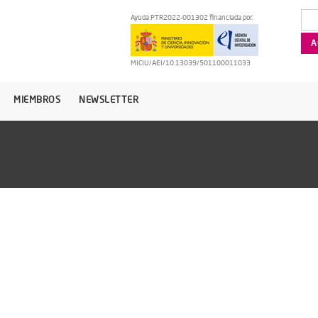
Ayuda PTR2022-001302 financiada por:
MICIU/AEI/10.13039/501100011033
MIEMBROS
NEWSLETTER