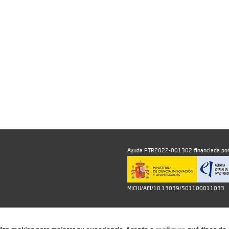
Ayuda PTR2022-001302 financiada por
MICIU/AEI/10.13039/501100011033