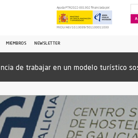
Ayuda PTR2022-001302 financiada por:
MICIU/AEI/10.13039/501100011033
MIEMBROS
NEWSLETTER
cia de trabajar en un modelo turístico so