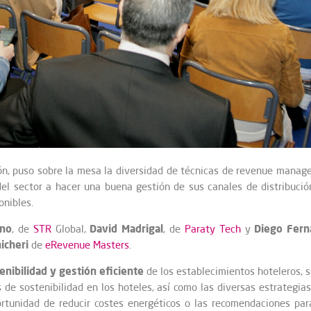
ión, puso sobre la mesa la diversidad de técnicas de revenue manage
del sector a hacer una buena gestión de sus canales de distribución
onibles.
ano
David Madrigal
Diego Fer
, de
STR
Global,
, de
Paraty Tech
y
icheri
de
eRevenue Masters
.
nibilidad y gestión eficiente
de los establecimientos hoteleros, 
 de sostenibilidad en los hoteles, así como las diversas estrategia
ortunidad de reducir costes energéticos o las recomendaciones para 