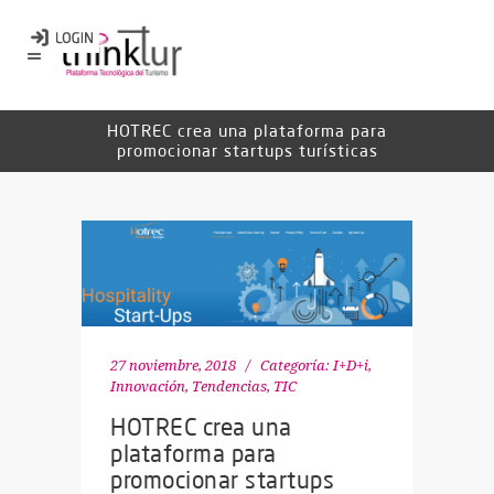
HOTREC crea una plataforma para
promocionar startups turísticas
27 noviembre, 2018
Categoría:
I+D+i
,
Innovación
,
Tendencias
,
TIC
HOTREC crea una
plataforma para
promocionar startups