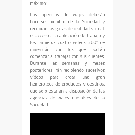
máximo”.
Las agencias de viajes deberán
hacerse miembro de la Sociedad y
recibirán las gafas de realidad virtual,
el acceso a la aplicación de trabajo y
los primeros cuatro vídeos 360º de
inmersión, con los que podrán
comenzar a trabajar con sus clientes.
Durante las semanas y meses
posteriores irán recibiendo sucesivos
vídeos para crear una gran
hemeroteca de productos y destinos,
que sólo estarán a disposición de las
agencias de viajes miembros de la
Sociedad.