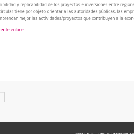
ribilidad y replicabilidad de los proyectos e inversiones entre region
rcular tiene por objeto orientar a las autoridades públicas, las empr
comprendan mejor las actividades/proyectos que contribuyen a la econo
iente enlace.
Ayuda PTR2022-001302 financiada por