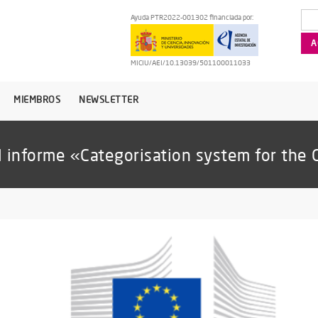
Ayuda PTR2022-001302 financiada por:
MICIU/AEI/10.13039/501100011033
MIEMBROS
NEWSLETTER
l informe «Categorisation system for the 