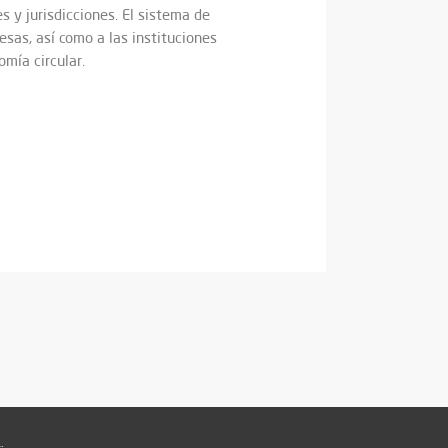
es y jurisdicciones. El sistema de
esas, así como a las instituciones
mía circular.
: