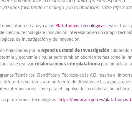
rios para impulsar la colaboración público-privada española.
20 años facilitando el diálogo y la colaboración entre diferente
 convocatoria de apoyo a las
Plataformas Tecnológicas
, estructuras 
de ciencia, tecnología e innovación interesados en un campo tecnoló
ológicas, de investigación y de innovación.
Agencia Estatal de Investigación
do financiadas por la
cubriendo á
otermia y economía circular pero también abordan temas como la inn
colaboraciones interplataforma
tancia de realizar
para impulsar la
rogramas Temáticos, Científicos y Técnicos de la AEI, resalta el impo
 diferentes sectores y como fuente de difusión de las ayudas que o
es intermediarios clave para el impulso de la colaboración público-p
unas plataformas tecnológicas:
https://www.aei.gob.es/plataformas-t