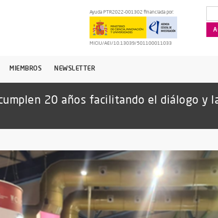
Ayuda PTR2022-001302 financiada por:
MICIU/AEI/10.13039/501100011033
MIEMBROS
NEWSLETTER
umplen 20 años facilitando el diálogo y l