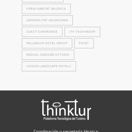
FERIA HÁBITAT VALÈNCIA
GENERALITAT VALENCIANA
GUEST EXPERIENCE
ITH TECHYROOM
PALLADIUM HOTEL GROUP
POINT
RAQUEL SANJUÁN ESTUDIO
VIVOOD LANDSCAPE HOTELS
Coordinación y secretaría técnica: