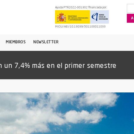
Ayuda PTR2022-001302 financiada por:
MICIU/AEI/10.13039/501100011033
MIEMBROS
NEWSLETTER
an un 7,4% más en el primer semestre