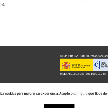
8%).
Ayuda PTR2022-001302 financiada por
MICIU/AEI/10.13039/501100011033
iliza cookies para mejorar su experiencia. Acepte o
configure
qué tipos de 