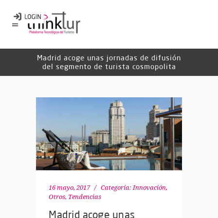
Madrid acoge unas jornadas de difusión
del segmento de turista cosmopolita
16 mayo, 2017
Categoría:
Innovación
,
Otros
,
Tendencias
Madrid acoge unas