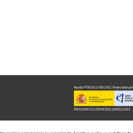
Ayuda PTR2022-001302 financiada por
MICIU/AEI/10.13039/501100011033