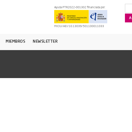
Ayuda PTR2022-001302 financiada por:
MICIU/AEI/10.13039/501100011033
MIEMBROS
NEWSLETTER