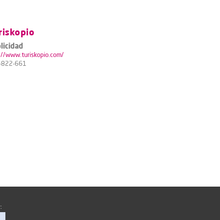
riskopio
licidad
://www.turiskopio.com/
-822-661
: