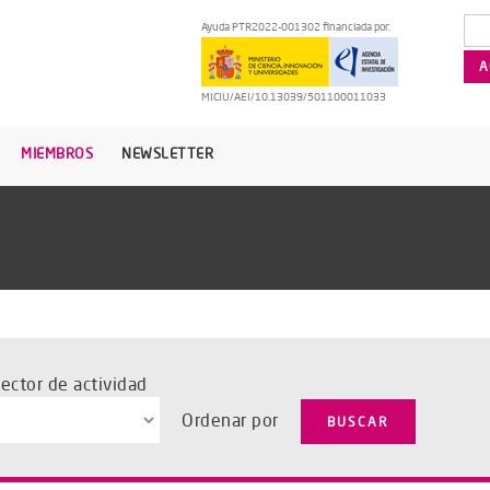
Ayuda PTR2022-001302 financiada por:
MICIU/AEI/10.13039/501100011033
MIEMBROS
NEWSLETTER
sector de actividad
Ordenar por