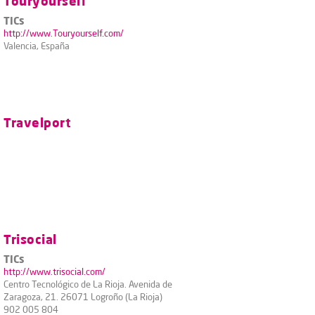
Touryourself
TICs
http://www.Touryourself.com/
Valencia, España
Travelport
Trisocial
TICs
http://www.trisocial.com/
Centro Tecnológico de La Rioja. Avenida de
Zaragoza, 21. 26071 Logroño (La Rioja)
902 005 804