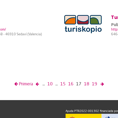
Tu
Pub
com/
http
58 - 46910 Sedaví (Valencia)
646
Primera
...
10
...
15
16
17
18
19
Ayuda PTR2022-001302 financiada por