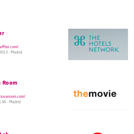
er
affter.com/
8013 - Madrid
a Room
nnovaroom.com/
ú 36 - Madrid