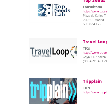
Top Seeds
Consultoría
http://www.topse
Plaza de Carlos Tr
28020 - Madrid
639 024 172
Travel Loo
TICs
http://www.trave
Goya 41, 4º dcha
(0034) 91 431 2
Tripplain
TICs
http://www.trippl