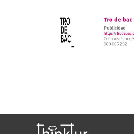
Tro de bac
Publicidad
https://trodebac.
C/ Gomez Ferrer, 
960 066 292