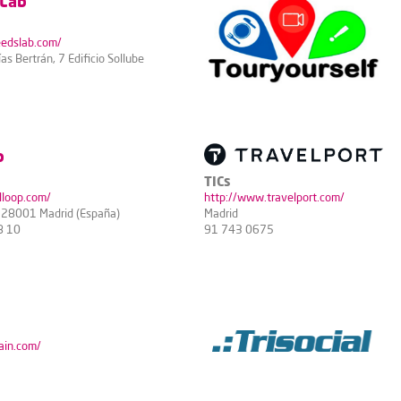
 Lab
edslab.com/
ías Bertrán, 7 Edificio Sollube
p
TICs
lloop.com/
http://www.travelport.com/
. 28001 Madrid (España)
Madrid
8 10
91 743 0675
ain.com/