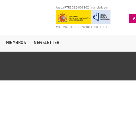
Ayuda PTR2022-001302 financiada por:
MICIU/AEI/10.13039/501100011033
MIEMBROS
NEWSLETTER