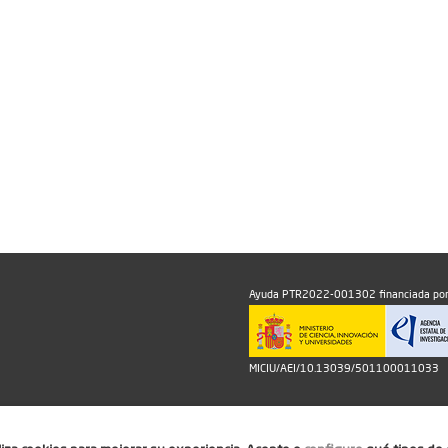
Ayuda PTR2022-001302 financiada por
MICIU/AEI/10.13039/501100011033