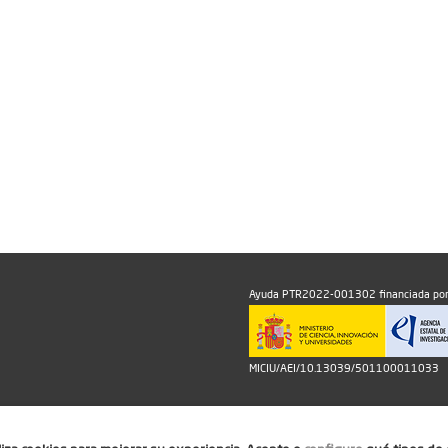
Ayuda PTR2022-001302 financiada por
MICIU/AEI/10.13039/501100011033