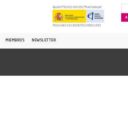
Ayuda PTR2022-001302 financiada por:
MICIU/AEI/10.13039/501100011033
MIEMBROS
NEWSLETTER