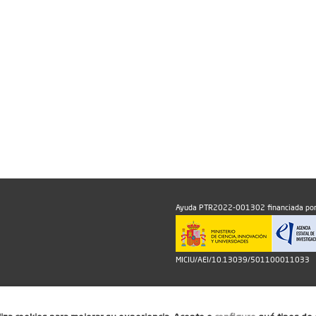
Ayuda PTR2022-001302 financiada por
MICIU/AEI/10.13039/501100011033