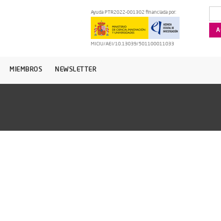
Ayuda PTR2022-001302 financiada por:
MICIU/AEI/10.13039/501100011033
MIEMBROS
NEWSLETTER