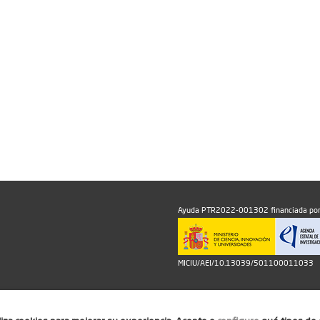
Ayuda PTR2022-001302 financiada por
MICIU/AEI/10.13039/501100011033