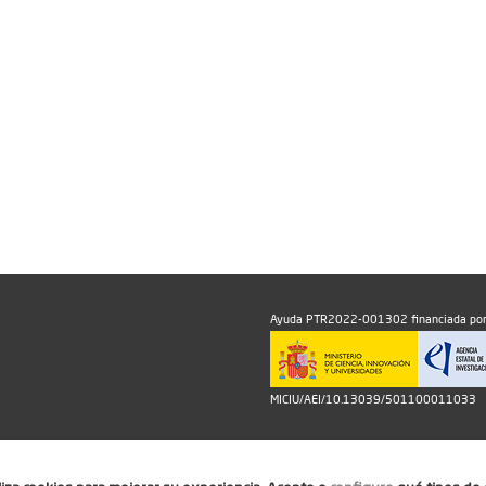
Ayuda PTR2022-001302 financiada por
MICIU/AEI/10.13039/501100011033