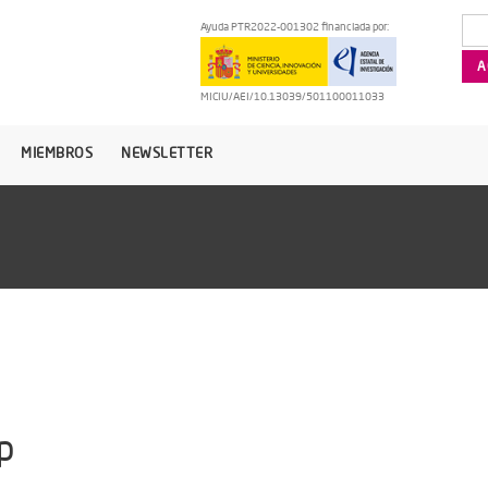
Ayuda PTR2022-001302 financiada por:
MICIU/AEI/10.13039/501100011033
MIEMBROS
NEWSLETTER
p