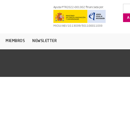
Ayuda PTR2022-001302 financiada por:
MICIU/AEI/10.13039/501100011033
MIEMBROS
NEWSLETTER