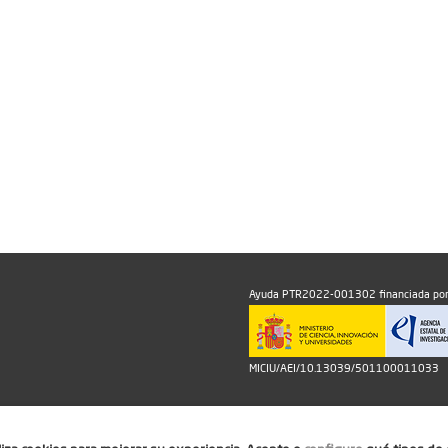
Ayuda PTR2022-001302 financiada por
MICIU/AEI/10.13039/501100011033