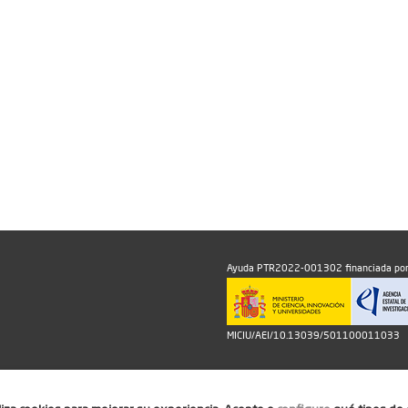
Ayuda PTR2022-001302 financiada por
MICIU/AEI/10.13039/501100011033