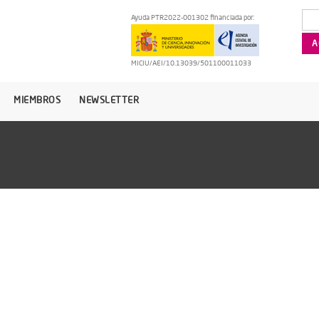
Ayuda PTR2022-001302 financiada por:
MICIU/AEI/10.13039/501100011033
MIEMBROS
NEWSLETTER